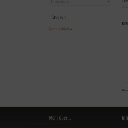
Her
ent
- trocken -
KUN
Mehr Artikel
»
Dies
Mehr über...
Inf