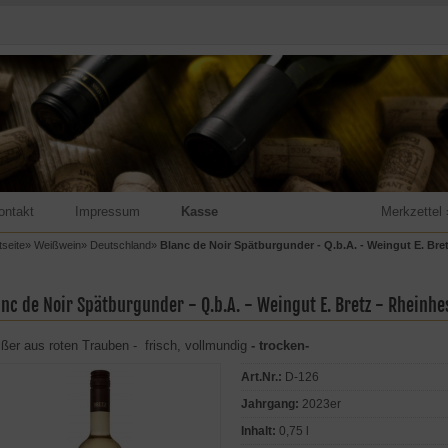
ontakt
Impressum
Kasse
Merkzettel 
tseite
»
Weißwein
»
Deutschland
»
Blanc de Noir Spätburgunder - Q.b.A. - Weingut E. Bre
anc de Noir Spätburgunder - Q.b.A. - Weingut E. Bretz - Rheinhe
ßer aus roten Trauben - frisch, vollmundig
- trocken-
Art.Nr.:
D-126
Jahrgang:
2023er
Inhalt:
0,75 l