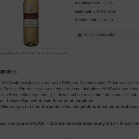
Alkoholgehalt:
12,0 %
Lieferzeit:
3-8 Werktage
Geschmack:
- trocken -
eine größere Ansicht klicken Sie auf das Vorschaubild
CHREIBUNG
 Weißwein gekeltert aus der roten Rebsorte Spätburgunder. Er ist trocken, fri
fer Melone. Ein Hauch von rose erinnert daran, daß dieser Weißwein aus ro
 den Beerenhäuten getrennt ( in diesen befinden sich die Farbpigmente ) hat
iert.
Lassen Sie sich diesen Wein nicht entgehen!
 Wein ist jetzt in eine Burgunder-Flasche gefüllt und hat einen Drehversc
zer des Jahres 2013/14 - DLG Bundesweinprämierung 2013 + Winzer des