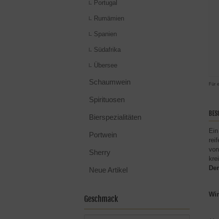
Portugal
Rumämien
Spanien
Südafrika
Übersee
Schaumwein
Für 
Spirituosen
BES
Bierspezialitäten
Ein
Portwein
rei
von
Sherry
kre
Der
Neue Artikel
Win
Geschmack