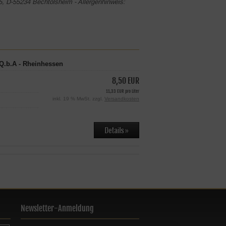
5, D-55234 Bechtolsheim - Allergenhinweis:
 Q.b.A - Rheinhessen
8,50 EUR
11,33 EUR pro Liter
inkl. 19 % MwSt. zzgl.
Versandkosten
Newsletter-Anmeldung