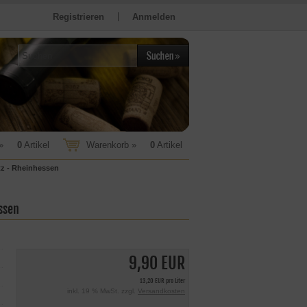
Registrieren
Anmelden
»
0
Artikel
Warenkorb »
0
Artikel
tz - Rheinhessen
ssen
9,90 EUR
13,20 EUR pro Liter
inkl. 19 % MwSt. zzgl.
Versandkosten