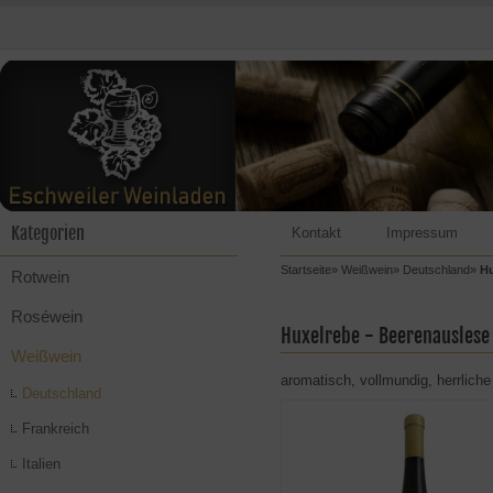
Kategorien
Kontakt
Impressum
Startseite
»
Weißwein
»
Deutschland
»
Hu
Rotwein
Roséwein
Huxelrebe - Beerenauslese
Weißwein
aromatisch, vollmundig, herrlic
Deutschland
Frankreich
Italien