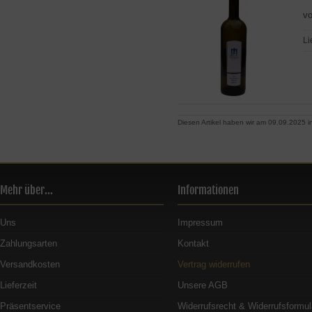
vo
Li
Diesen Artikel haben wir am 09.09.2025
Mehr über...
Informationen
Uns
Impressum
Zahlungsarten
Kontakt
Versandkosten
Vertrag widerrufen
Lieferzeit
Unsere AGB
Präsentservice
Widerrufsrecht & Widerrufsformul