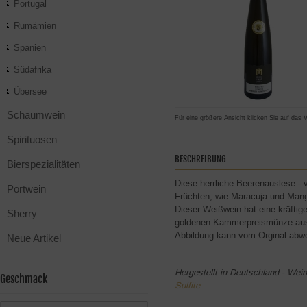
Portugal
Rumämien
Spanien
Südafrika
Übersee
Schaumwein
Für eine größere Ansicht klicken Sie auf das 
Spirituosen
BESCHREIBUNG
Bierspezialitäten
Diese herrliche Beerenauslese - v
Portwein
Früchten, wie Maracuja und Man
Dieser Weißwein hat eine kräftig
Sherry
goldenen Kammerpreismünze aus
Abbildung kann vom Orginal abwe
Neue Artikel
Hergestellt in Deutschland - Wei
Geschmack
Sulfite