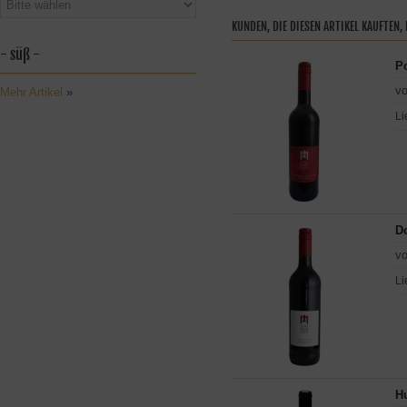
KUNDEN, DIE DIESEN ARTIKEL KAUFTEN,
- süß -
P
vo
Mehr Artikel
»
Li
Do
vo
Li
H