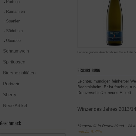
Portugal
Rumämien
Spanien
Südafrika
Übersee
Schaumwein
Für eine größere Ansicht klicken Sie auf das 
Spirituosen
BESCHREIBUNG
Bierspezialitäten
Leichter, mundiger, feinherber W
Portwein
Bechtolsheim. Er ist fruchtig, r
Drehverschluß + neues Etikett !
Sherry
Neue Artikel
Winzer des Jahres 2013/14
Geschmack
Hergestellt in Deutschland - Wei
enthält Sulfite