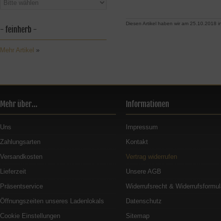
Diesen Artikel haben wir am 25.10.2018
- feinherb -
Mehr Artikel
»
Mehr über...
Informationen
Uns
Impressum
Zahlungsarten
Kontakt
Versandkosten
Vertrag widerrufen
Lieferzeit
Unsere AGB
Präsentservice
Widerrufsrecht & Widerrufsformul
Öffnungszeiten unseres Ladenlokals
Datenschutz
Cookie Einstellungen
Sitemap