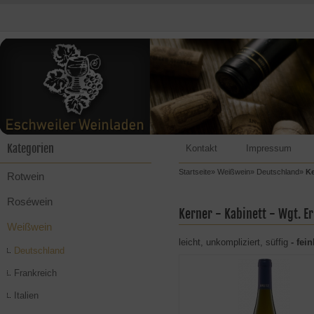
Kategorien
Kontakt
Impressum
Startseite
»
Weißwein
»
Deutschland
»
Ke
Rotwein
Roséwein
Kerner - Kabinett - Wgt. E
Weißwein
leicht, unkompliziert, süffig
- fei
Deutschland
Frankreich
Italien