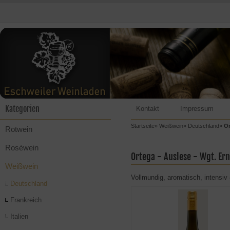
Kategorien
Kontakt
Impressum
Startseite
»
Weißwein
»
Deutschland
»
Or
Rotwein
Roséwein
Ortega - Auslese - Wgt. Er
Weißwein
Vollmundig, aromatisch, intensiv
Deutschland
Frankreich
Italien