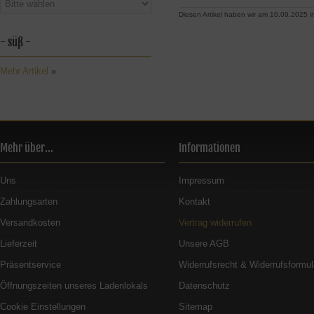
Diesen Artikel haben wir am 10.09.2025
- süß -
Mehr Artikel
»
Mehr über...
Informationen
Uns
Impressum
Zahlungsarten
Kontakt
Versandkosten
Vertrag widerrufen
Lieferzeit
Unsere AGB
Präsentservice
Widerrufsrecht & Widerrufsformul
Öffnungszeiten unseres Ladenlokals
Datenschutz
Cookie Einstellungen
Sitemap