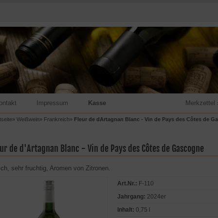
ontakt
Impressum
Kasse
Merkzettel 
tseite
»
Weißwein
»
Frankreich
»
Fleur de dArtagnan Blanc - Vin de Pays des Côtes de G
eur de d'Artagnan Blanc - Vin de Pays des Côtes de Gascogne
sch, sehr fruchtig, Aromen von Zitronen.
Art.Nr.:
F-110
Jahrgang:
2024er
Inhalt:
0,75 l