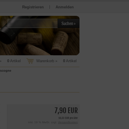
Registrieren
Anmelden
»
0
Artikel
Warenkorb »
0
Artikel
ascogne
7,90 EUR
10,53 EUR pro Liter
inkl. 19 % MwSt. zzgl.
Versandkosten