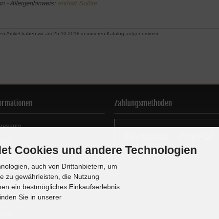
n - Allergenhinweis:
enthält Sulfite
en Artikel haben wir am 25.10.2018 in unseren Katalog aufgenommen.
ormationen
Zahlungsmethoden
pressum
takt
et Cookies und andere Technologien
trag widerrufen
ologien, auch von Drittanbietern, um
sere AGB
te zu gewährleisten, die Nutzung
errufsrecht & Widerrufsformular
en ein bestmögliches Einkaufserlebnis
inden Sie in unserer
enschutz
emap