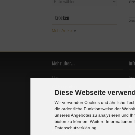
Bon
- trocken -
Dies
Mehr Artikel
»
Mehr über...
Inf
Uns
Im
Zahlungsarten
Kon
Diese Webseite verwend
Versandkosten
Ver
Wir verwenden Cookies und ähnliche Techn
Lieferzeit
Un
die ordentliche Funktionsweise der Websi
Präsentservice
Wid
unseres Angebotes zu analysieren und Ihn
bieten zu können. Weitere Informationen f
Öffnungszeiten unseres Ladenlokals
Dat
Datenschutzerklärung.
Cookie Einstellungen
Sit