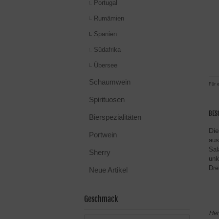
Portugal
Rumämien
Spanien
Südafrika
Übersee
Schaumwein
Für 
Spirituosen
BES
Bierspezialitäten
Die
Portwein
aus
Sal
Sherry
unk
Dre
Neue Artikel
Geschmack
Her