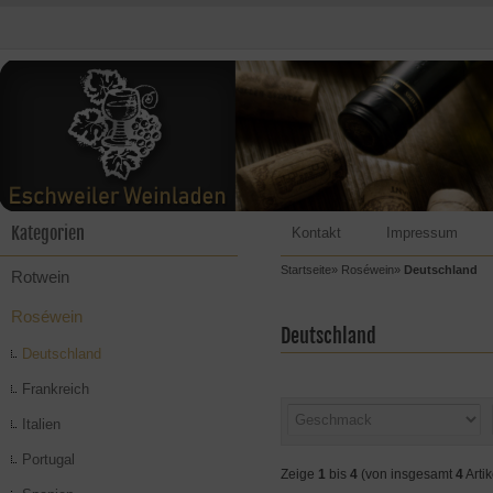
Kategorien
Kontakt
Impressum
Startseite
»
Roséwein
»
Deutschland
Rotwein
Roséwein
Deutschland
Deutschland
Frankreich
Italien
Portugal
Zeige
1
bis
4
(von insgesamt
4
Artik