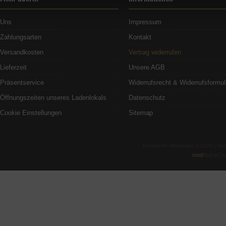
Uns
Impressum
Zahlungsarten
Kontakt
Versandkosten
Vertrag widerrufen
Lieferzeit
Unsere AGB
Präsentservice
Widerrufsrecht & Widerrufsformul
Öffnungszeiten unseres Ladenlokals
Datenschutz
Cookie Einstellungen
Sitemap
Eschweiler Weinladen © 2026 | Te
mod
ified eC