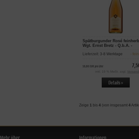
Spätburgunder Rosé feinherb
Wgt. Ernst Bretz - Q.b.A. -
Rheinhessen
Lieferzeit:
3-8 Werktage
- fei
7,5
10,00 EUR pro Liter
inkl. 19 % MwSt. zzgl.
Versand
Zeige
1
bis
4
(von insgesamt
4
Artik
Mehr über...
Informationen