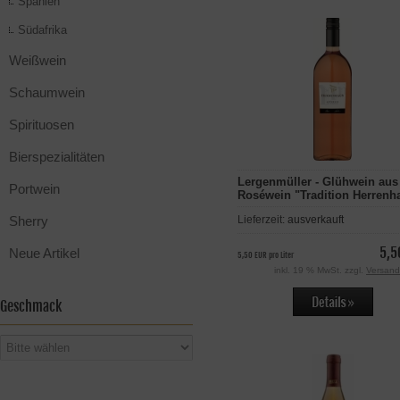
Spanien
Südafrika
Weißwein
Schaumwein
Spirituosen
Bierspezialitäten
Lergenmüller - Glühwein aus
Portwein
Roséwein "Tradition Herrenh
Sherry
Lieferzeit:
ausverkauft
5,5
Neue Artikel
5,50 EUR pro Liter
inkl. 19 % MwSt. zzgl.
Versand
Geschmack