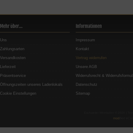
Mehr über...
Informationen
Uns
Impressum
Zahlungsarten
Kontakt
Versandkosten
Vertrag widerrufen
Lieferzeit
Unsere AGB
Präsentservice
Widerrufsrecht & Widerrufsformul
Öffnungszeiten unseres Ladenlokals
Datenschutz
Cookie Einstellungen
Sitemap
Eschweiler Weinladen © 2026 | Te
mod
ified eC