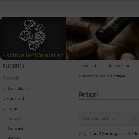
Kategorien
Kontakt
Impressum
Startseite
»
Rotwein
»
Portugal
Rotwein
Deutschland
Portugal
Frankreich
Italien
Portugal
Rumänien
Zeige
1
bis
2
(von insgesamt
2
Artik
Spanien