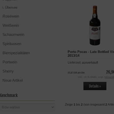
Übersee
Roséwein
Weißwein
Schaumwein
Spirituosen
Porto Pocas - Late Bottled Vi
Bierspezialitäten
2013/14
Portwein
Lieferzeit:
ausverkauft
Sherry
26,9
35,87 EUR pro Liter
inkl. 19 % MwSt. zzgl.
Versand
Neue Artikel
Geschmack
Zeige
1
bis
2
(von insgesamt
2
Artik